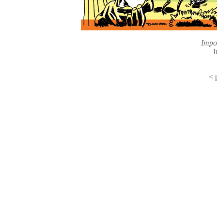
Impo
I
< 